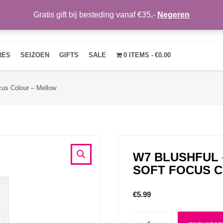
Gratis gift bij besteding vanaf €35,-
Negeren
HOME
OVER ONS
NIEUWS
CONTACT
MIJN ACCOUNT
RES
SEIZOEN
GIFTS
SALE
0 ITEMS
€0.00
us Colour – Mellow
W7 BLUSHFUL
SOFT FOCUS 
€
5.99
Aantal