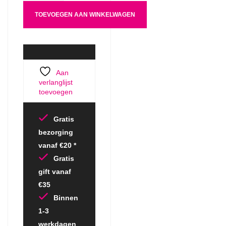
TOEVOEGEN AAN WINKELWAGEN
Aan
verlanglijst
toevoegen
Gratis
bezorging
vanaf €20 *
Gratis
gift vanaf
€35
Binnen
1-3
werkdagen