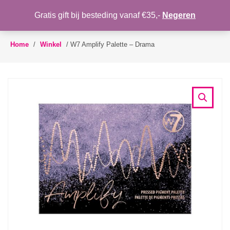
WENSLIJST
Gratis gift bij besteding vanaf €35,-
Negeren
Toggle
navigation
Home
/
Winkel
/
W7 Amplify Palette – Drama