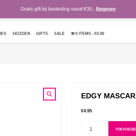
Gratis gift bij besteding vanaf €35,-
Negeren
HOME
OVER ONS
NIEUWS
CONTACT
MIJN ACCOUNT
RES
SEIZOEN
GIFTS
SALE
0 ITEMS
€0.00
EDGY MASCARA
€
4.95
Aantal
TOEVOEGE