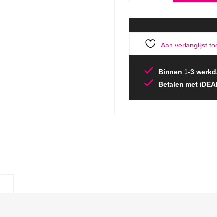
Aan verlanglijst t
Binnen 1-3 werkd
Betalen met iDEA