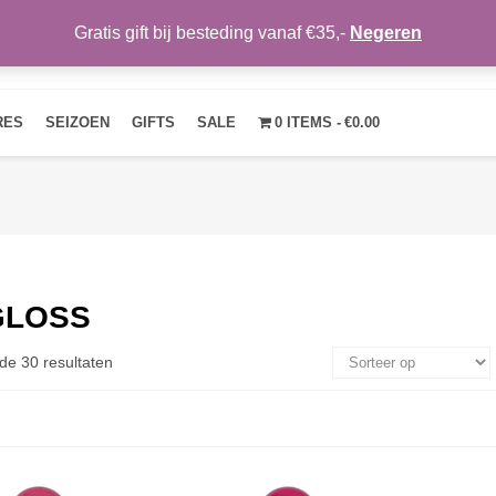
Gratis gift bij besteding vanaf €35,-
Negeren
HOME
OVER ONS
NIEUWS
CONTACT
MIJN ACCOUNT
RES
SEIZOEN
GIFTS
SALE
0 ITEMS
€0.00
GLOSS
de 30 resultaten