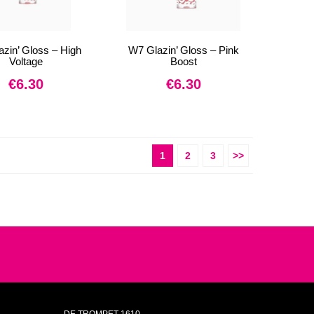
zin’ Gloss – High
W7 Glazin’ Gloss – Pink
Voltage
Boost
€
6.30
€
6.30
1
2
3
>>
DE TROMPET 1610