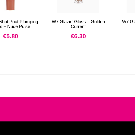
Shot Pout Plumping
W7 Glazin’ Gloss – Golden
W7 Gla
s – Nude Pulse
Current
€
5.80
€
6.30