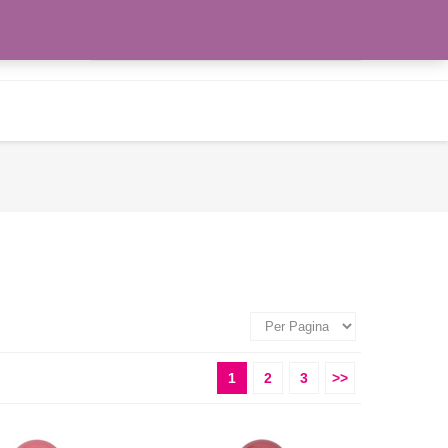
Zoeken
WENSLIJST
naar:
1
2
3
>>