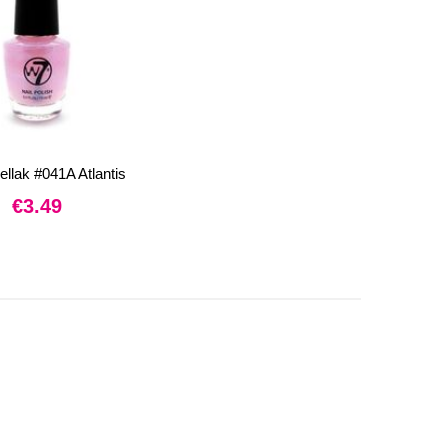
llak #041A Atlantis
€
3.49