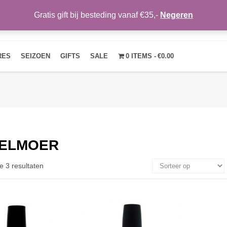
Gratis gift bij besteding vanaf €35,-
Negeren
HOME
OVER ONS
NIEUWS
CONTACT
MIJN ACCOUNT
RES
SEIZOEN
GIFTS
SALE
0 ITEMS
€0.00
ELMOER
e 3 resultaten