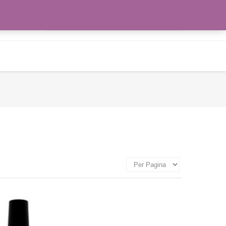
Zoeken
WENSLIJST
naar: