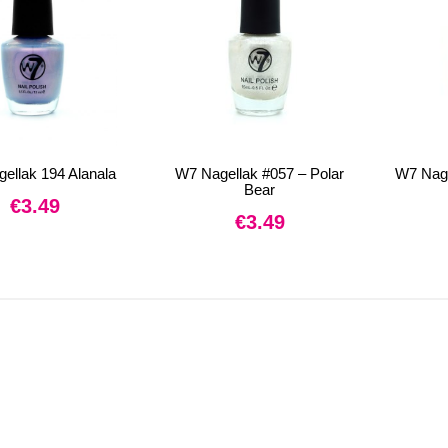
ellak 194 Alanala
W7 Nagellak #057 – Polar
W7 Nage
Bear
€
3.49
€
3.49