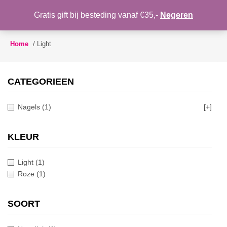
WENSLIJST
Gratis gift bij besteding vanaf €35,-
Negeren
Toggle
navigation
Home
/
Light
CATEGORIEEN
Nagels
(1)
[+]
KLEUR
Light
(1)
Roze
(1)
SOORT