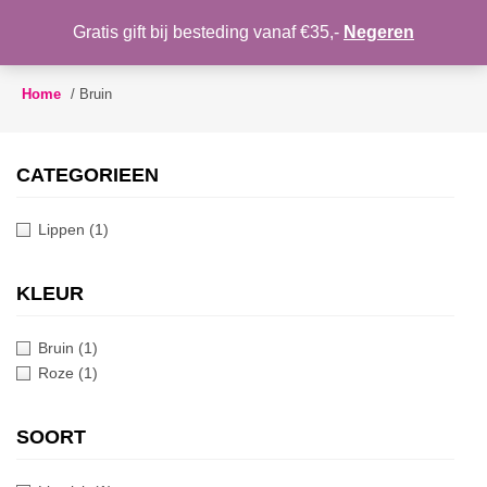
WENSLIJST
Gratis gift bij besteding vanaf €35,-
Negeren
Toggle
navigation
Home
/
Bruin
CATEGORIEEN
Lippen
(1)
KLEUR
Bruin
(1)
Roze
(1)
SOORT