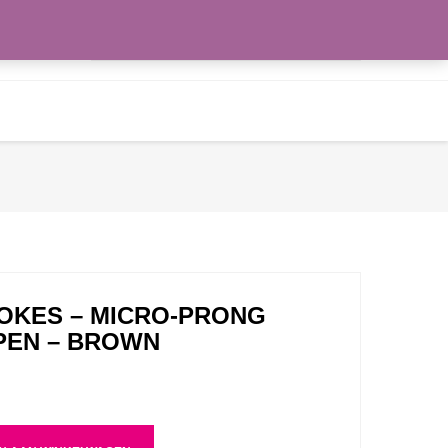
Zoeken
WENSLIJST
naar:
OKES – MICRO-PRONG
PEN – BROWN