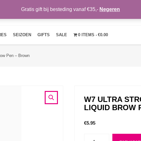
Gratis gift bij besteding vanaf €35,-
Negeren
HOME
OVER ONS
NIEUWS
CONTACT
MIJN ACCOUNT
RES
SEIZOEN
GIFTS
SALE
0 ITEMS
€0.00
Brow Pen – Brown
W7 ULTRA STR
LIQUID BROW 
€
5.95
Aantal