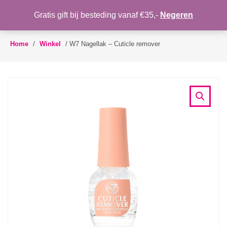
WENSLIJST
Gratis gift bij besteding vanaf €35,-
Negeren
Toggle
navigation
Home
/
Winkel
/
W7 Nagellak – Cuticle remover