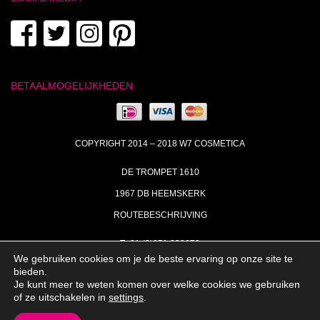
BETAALMOGELIJKHEDEN
COPYRIGHT 2014 – 2018 W7 COSMETICA
DE TROMPET 1610
1967 DB HEEMSKERK
ROUTEBESCHRIJVING
T+31 (0)251 238673
We gebruiken cookies om je de beste ervaring op onze site te
MA | DI | DO VAN 09:00 – 17:00
bieden.
Je kunt meer te weten komen over welke cookies we gebruiken
INFO@W7COSMETICA.NL
of ze uitschakelen in
settings
.