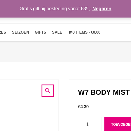
Gratis gift bij besteding vanaf €35,-
Negeren
HOME
OVER ONS
NIEUWS
CONTACT
MIJN ACCOUNT
RES
SEIZOEN
GIFTS
SALE
0 ITEMS
€0.00
W7 BODY MIST 
€
4.30
Aantal
TOEVOEGE