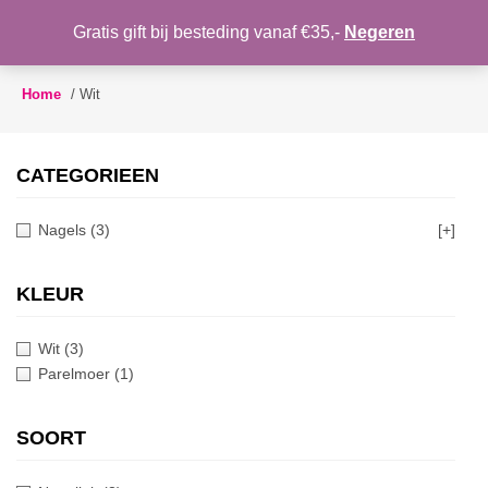
WENSLIJST
Gratis gift bij besteding vanaf €35,-
Negeren
Toggle
navigation
Home
/
Wit
CATEGORIEEN
Nagels
(3)
[+]
KLEUR
Wit
(3)
Parelmoer
(1)
SOORT